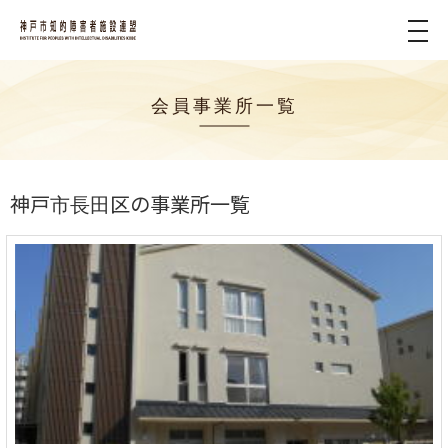
tog
nav
会員事業所一覧
神戸市長田区の事業所一覧