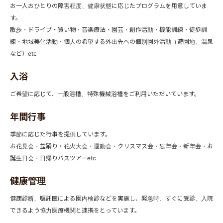
お一人おひとりの障害程度、健康状態に応じたプログラムを用意していま
す。
散歩・ドライブ・買い物・音楽療法・園芸・創作活動・機能訓練・徒歩訓
練・地域美化活動・個人の希望する外出先への個別園外活動（遊園地、温泉
など）etc
入浴
ご希望に応じて、一般浴槽、特殊機械浴槽をご利用いただいています。
年間行事
季節に応じた行事を提供しています。
お花見会・盆踊り・花火大会・運動会・クリスマス会・忘年会・新年会・お
誕生日会・日帰りバスツアーetc
健康管理
健康診断、嘱託医による園内検診などを実施し、緊急時、すぐに受診、入院
できるよう協力医療機関と連携をとっています。