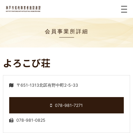
tog
nav
会員事業所詳細
よろこび荘
〒651-1313北区有野中町2-5-33
078-981-7271
078-981-0825