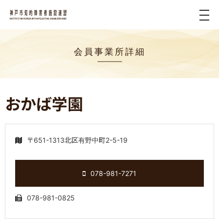
tog
nav
会員事業所詳細
おかば学園
〒651-1313北区有野中町2-5-19
078-981-7271
078-981-0825