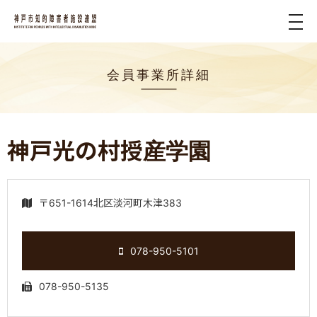
tog
nav
会員事業所詳細
神戸光の村授産学園
〒651-1614北区淡河町木津383
078-950-5101
078-950-5135