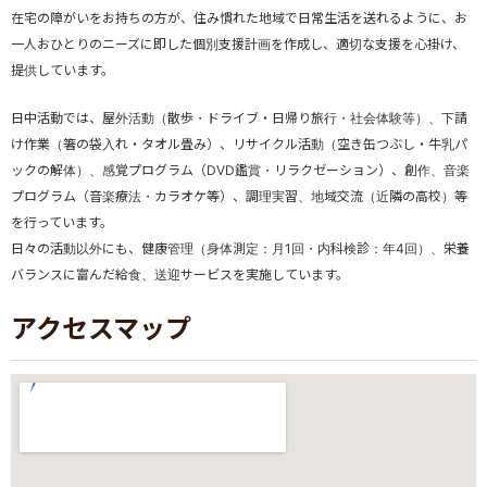
在宅の障がいをお持ちの方が、住み慣れた地域で日常生活を送れるように、お
一人おひとりのニーズに即した個別支援計画を作成し、適切な支援を心掛け、
提供しています。
日中活動では、屋外活動（散歩・ドライブ・日帰り旅行・社会体験等）、下請
け作業（箸の袋入れ・タオル畳み）、リサイクル活動（空き缶つぶし・牛乳パ
ックの解体）、感覚プログラム（DVD鑑賞・リラクゼーション）、創作、音楽
プログラム（音楽療法・カラオケ等）、調理実習、地域交流（近隣の高校）等
を行っています。
日々の活動以外にも、健康管理（身体測定：月1回・内科検診：年4回）、栄養
バランスに富んだ給食、送迎サービスを実施しています。
アクセスマップ